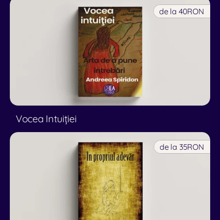
de la 40
RON
Vocea Intuiției
de la 35
RON