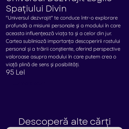
Contact
Spațiului Divin
"Universul dezvrajit" te conduce într-o explorare 
Shop
profundă a misiunii personale și a modului în care 
Spiritonomics
aceasta influențează viața ta și a celor din jur. 
Cartea subliniază importanța descoperirii rostului 
Spiritonomics
personal și a trăirii conștiente, oferind perspective 
valoroase asupra modului în care putem crea o 
viață plină de sens și posibilități.
95 Lei
Cumpără acum
Descoperă alte cărți