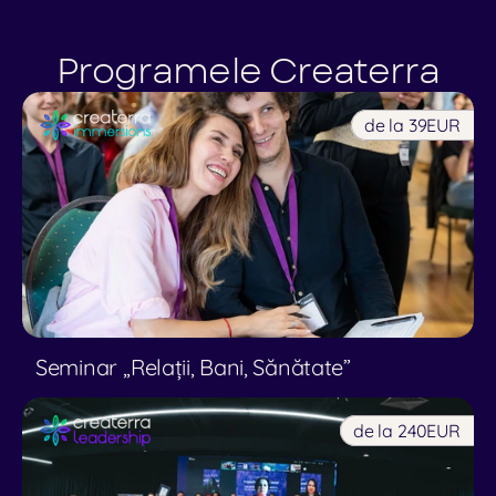
Programele Createrra
de la 39
EUR
Seminar ,,Relații, Bani, Sănătate”
de la 240
EUR