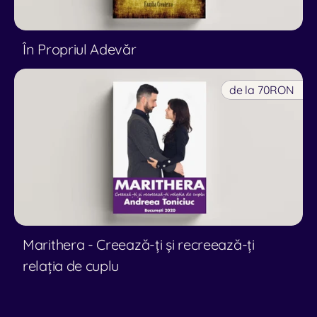
În Propriul Adevăr
de la 70
RON
Marithera - Creează-ți și recreează-ți 
relația de cuplu