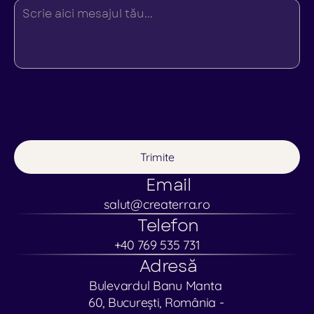
Contact
Shop
Spiritonomics
Spiritonomics
Trimite
Email
salut@createrra.ro
Telefon
+40 769 535 731
Adresă
Bulevardul Banu Manta 
60, București, România - 