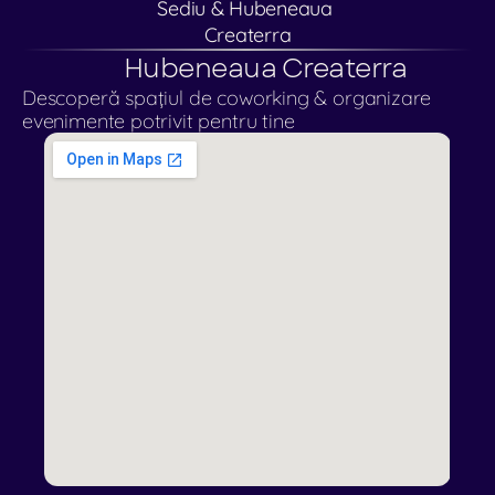
Sediu & Hubeneaua 
Createrra
Hubeneaua Createrra
Descoperă spațiul de coworking & organizare 
evenimente potrivit pentru tine