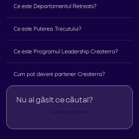
Ce este Departamentul Retreats?
Ce este Puterea Trecutului?
Ce este Programul Leadership Createrra?
partnership@createrra.ro
Cum pot deveni partener Createrra?
Nu ai găsit ce căutai?
Contactează-ne
Contactează-ne