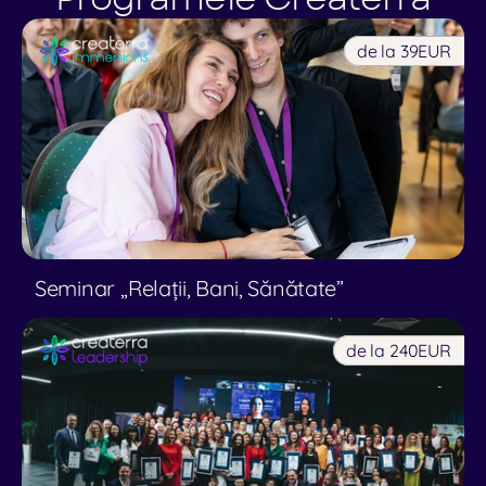
de la 39
EUR
Seminar ,,Relații, Bani, Sănătate”
de la 240
EUR