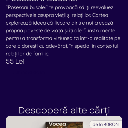
Contact
"Posesorii busolei" te provoacă să îți reevaluezi 
perspectivele asupra vieții și relațiilor. Cartea 
Shop
explorează ideea că fiecare dintre noi creează 
propria poveste de viață și îți oferă instrumente 
Spiritonomics
pentru a transforma viziunea ta într-o realitate pe 
Spiritonomics
care o dorești cu adevărat, în special în contextul 
relațiilor de familie.
55 Lei
Cumpără acum
Descoperă alte cărți
de la 40
RON