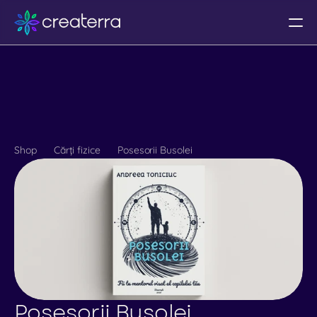
Despre noi
Calendar
Programe
Shop
Cărți fizice
Posesorii Busolei
Partnership
UI Kit
Design System
Templates
Libraries
Coworking
Posesorii Busolei