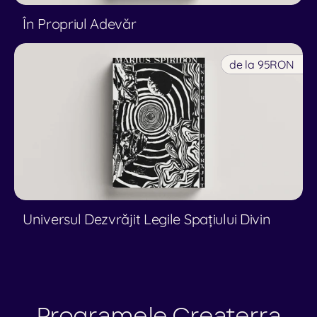
În Propriul Adevăr
de la 95
RON
Universul Dezvrăjit Legile Spațiului Divin
Programele Createrra