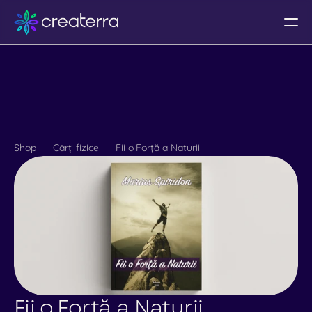
Despre noi
Calendar
Programe
Shop
Cărți fizice
Fii o Forță a Naturii
Partnership
UI Kit
Design System
Templates
Libraries
Coworking
Fii o Forță a Naturii