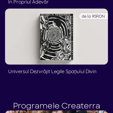
În Propriul Adevăr
de la 95
RON
Universul Dezvrăjit Legile Spațiului Divin
Programele Createrra