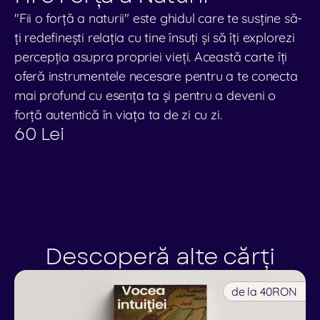
Contact
"Fii o forță a naturii" este ghidul care te susține să-
ți redefinești relația cu tine însuți și să îți explorezi 
Shop
percepția asupra propriei vieți. Această carte îți 
oferă instrumentele necesare pentru a te conecta 
Spiritonomics
mai profund cu esența ta și pentru a deveni o 
Spiritonomics
forță autentică în viața ta de zi cu zi.
60 Lei
Cumpără acum
Descoperă alte cărți
de la 40
RON