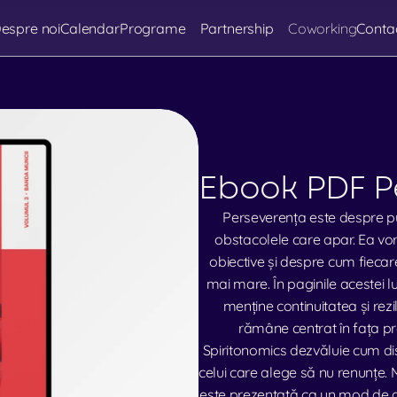
espre noi
Calendar
Programe
Partnership
Coworking
Conta
Ebook PDF Pe
Perseverența este despre pu
obstacolele care apar. Ea vorbe
obiective și despre cum fiecare 
mai mare. În paginile acestei lu
menține continuitatea și rezil
rămâne centrat în fața pr
Spiritonomics dezvăluie cum disci
celui care alege să nu renunțe. 
este prezentată ca un mod de a t