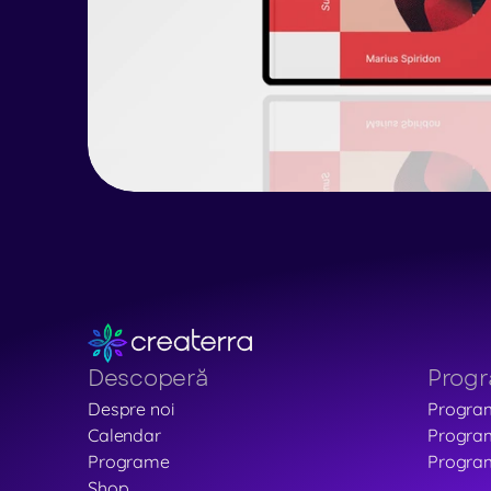
Descoperă
Prog
Despre noi
Progra
Calendar
Program
Programe
Program
Shop