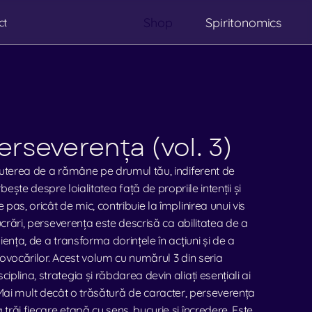
Shop
Spiritonomics
ct
Spiritonomics
rseverența (vol. 3)
terea de a rămâne pe drumul tău, indiferent de 
ște despre loialitatea față de propriile intenții și 
pas, oricât de mic, contribuie la împlinirea unui vis 
crări, perseverența este descrisă ca abilitatea de a 
iența, de a transforma dorințele în acțiuni și de a 
ovocărilor. Acest volum cu numărul 3 din seria 
plina, strategia și răbdarea devin aliați esențiali ai 
Mai mult decât o trăsătură de caracter, perseverența 
răi fiecare etapă cu sens, bucurie și încredere. Este 