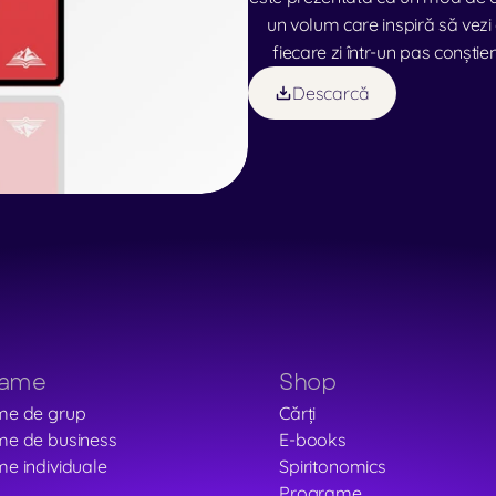
un volum care inspiră să vezi 
fiecare zi într-un pas conști
Descarcă
rame
Shop
me de grup
Cărți
e de business
E-books
e individuale
Spiritonomics
Programe