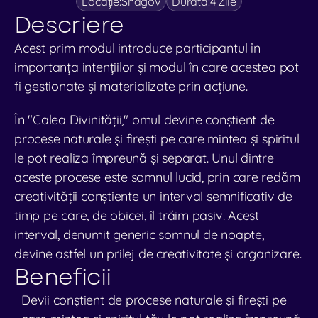
Locație:
Snagov
Durată:
4 Zile
Descriere
Acest prim modul introduce participantul în 
importanța intențiilor și modul în care acestea pot 
fi gestionate și materializate prin acțiune.
În "Calea Divinității," omul devine conștient de 
procese naturale și firești pe care mintea și spiritul 
le pot realiza împreună și separat. Unul dintre 
aceste procese este somnul lucid, prin care redăm 
creativității conștiente un interval semnificativ de 
timp pe care, de obicei, îl trăim pasiv. Acest 
interval, denumit generic somnul de noapte, 
devine astfel un prilej de creativitate și organizare.
Beneficii
Devii conștient de procese naturale și firești pe 