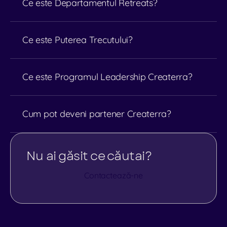
Ce este Departamentul Retreats?
Ce este Puterea Trecutului?
Ce este Programul Leadership Createrra?
partnership@createrra.ro
Cum pot deveni partener Createrra?
Nu ai găsit ce căutai?
Contactează-ne
Contactează-ne