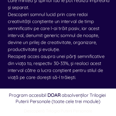
care mintea și spiritul tău le pot realiza împreună 
și separat.
Descoperi somnul lucid prin care redai 
creativității conștiente un interval de timp 
semnificativ pe care l-ai trăit pasiv, iar acest 
interval, denumit generic somnul de noapte, 
devine un prilej de creativitate, organizare, 
productivitate și evoluție.
Recapeți acces asupra unei părți semnificative 
din viața ta, respectiv 30-33%, și realoci acest 
interval către a lucra conștient pentru stilul de 
viață pe care dorești să-l trăiești.
Program accesibil 
DOAR
 absolvenților Trilogiei 
Puterii Personale (toate cele trei module)
Descoperă Trilogia Puterii Personale