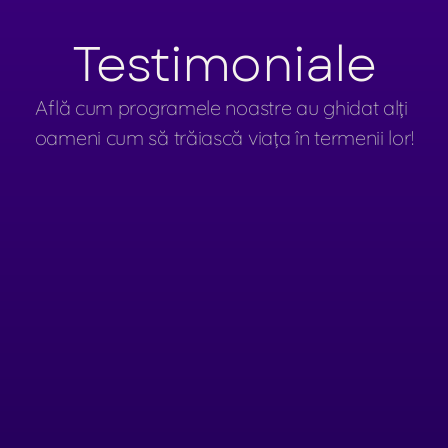
Testimoniale
Află cum programele noastre au ghidat alți 
oameni cum să trăiască viața în termenii lor!